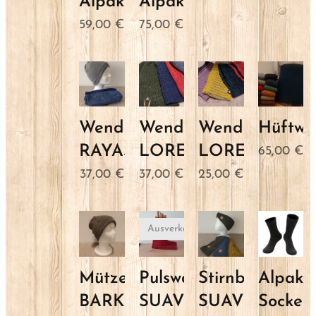
Alpaka
Alpaka
59,00
€
75,00
€
Wendemütze
Wendemütze
Wendestirnba
Hüftwä
RAYAS
LORETO
LORETO
65,00
€
37,00
€
37,00
€
25,00
€
Ausverkauft
Mütze
Pulswärmer
Stirnband
Alpaka
BARK
SUAVE
SUAVE
Socken