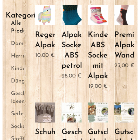
Kategorien
Alle
Produkte
Regenbogen
Alpaka
Kinder
Premiu
Damen
Alpaka
Socken
ABS
Alpaka
ABS
Socken
Wander
10,00
€
Herren
petrol
mit
23,00
€
Kinder
Alpakas
28,00
€
Dünger
19,00
€
Geschenk-
Ideen
Seifen
Socken
Schuheinlagen
Geschenk-
Gutschein
Gutsch
Stofftiere