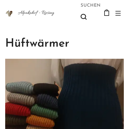
SUCHEN
Alpakahof -
Riesing
Hüftwärmer