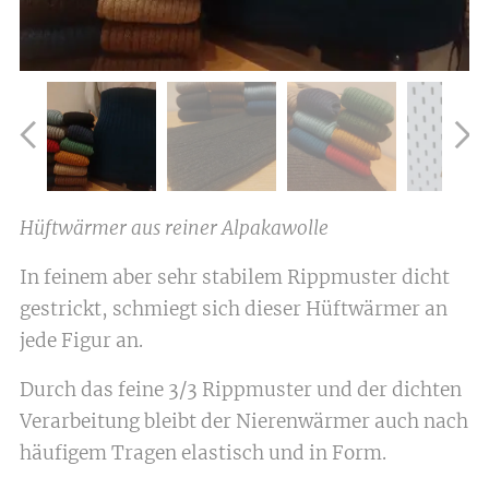
Hüftwärmer aus reiner Alpakawolle
In feinem aber sehr stabilem Rippmuster dicht
gestrickt, schmiegt sich dieser Hüftwärmer an
jede Figur an.
petrolblau meliert
jeansblau meliert
anthrazit meliert
braun meliert
beige meliert
grau meliert
moosgrün
apfelgrün
kirschrot
senfgelb
schwarz
Durch das feine 3/3 Rippmuster und der dichten
Verarbeitung bleibt der Nierenwärmer auch nach
häufigem Tragen elastisch und in Form.