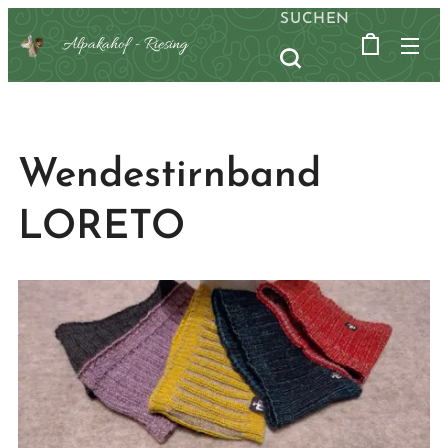
SUCHEN
Alpakahof -
Riesing
Wendestirnband
LORETO