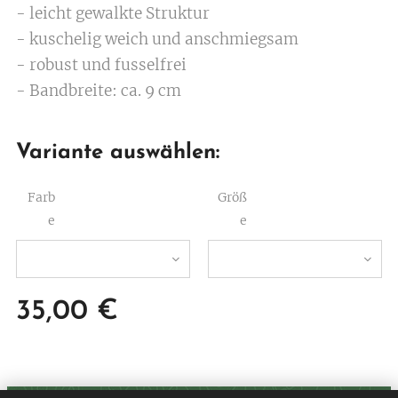
himbeere
- leicht gewalkte Struktur
- kuschelig weich und anschmiegsam
- robust und fusselfrei
- Bandbreite: ca. 9 cm
Variante auswählen:
Farb
Größ
e
e
35,00
€