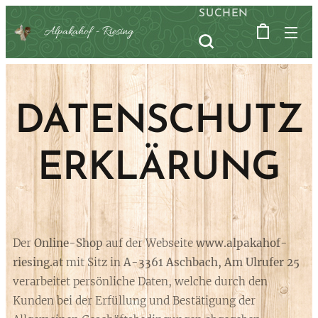
SUCHEN
Alpakahof -
Riesing
DATENSCHUTZ
ERKLÄRUNG
Der
Online-Shop
auf der Webseite
www.alpakahof-
riesing.at
mit Sitz in
A-3361 Aschbach, Am Ulrufer 25
verarbeitet persönliche Daten, welche durch den
Kunden bei der Erfüllung und Bestätigung der