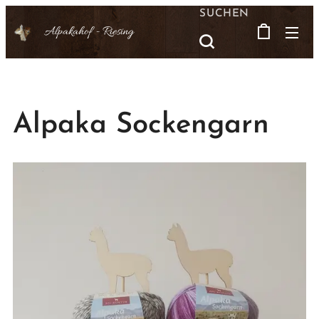
SUCHEN
Alpakahof -
Riesing
Alpaka Sockengarn